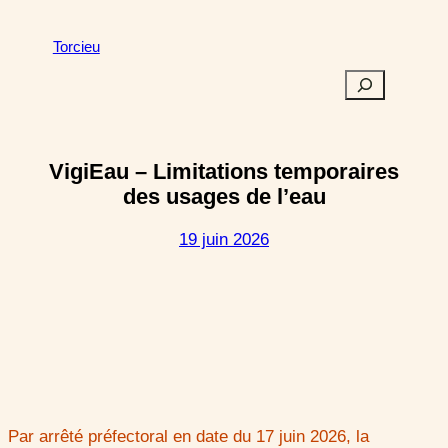
Aller
au
Torcieu
contenu
S
e
a
r
VigiEau – Limitations temporaires
c
des usages de l’eau
h
19 juin 2026
Par arrêté préfectoral en date du 17 juin 2026, la