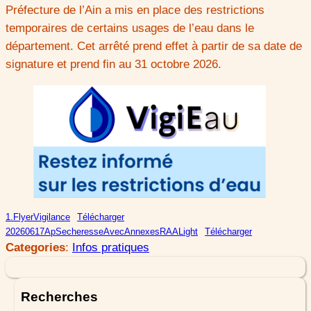
Préfecture de l’Ain a mis en place des restrictions
temporaires de certains usages de l’eau dans le
département. Cet arrêté prend effet à partir de sa date de
signature et prend fin au 31 octobre 2026.
1.FlyerVigilance
Télécharger
20260617ApSecheresseAvecAnnexesRAALight
Télécharger
Categories
:
Infos pratiques
Recherches