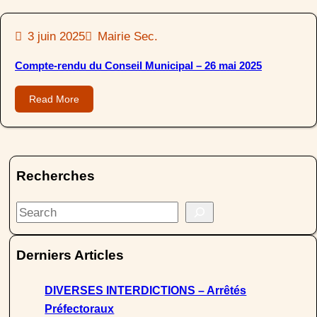
3 juin 2025
Mairie Sec.
Compte-rendu du Conseil Municipal – 26 mai 2025
Read More
Recherches
S
e
a
Derniers Articles
r
c
DIVERSES INTERDICTIONS – Arrêtés
h
Préfectoraux