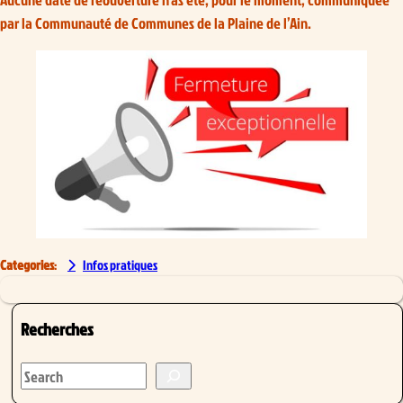
par la Communauté de Communes de la Plaine de l’Ain.
Categories
:
Infos pratiques
Recherches
S
e