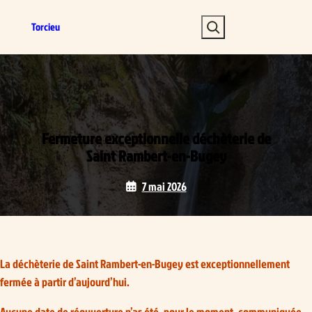
Aller
S
au
Torcieu
e
contenu
a
r
c
h
Fermeture exceptionnelle déchèterie de
Saint Rambert-en-Bugey
7 mai 2026
La déchèterie de Saint Rambert-en-Bugey est exceptionnellement
fermée à partir d’aujourd’hui.
Aucune date de réouverture n’as été, pour le moment, communiquée