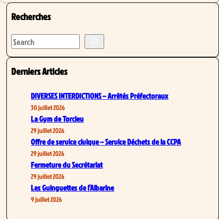
Recherches
S
e
a
Derniers Articles
r
c
DIVERSES INTERDICTIONS – Arrêtés Préfectoraux
h
30 juillet 2026
La Gym de Torcieu
29 juillet 2026
Offre de service civique – Service Déchets de la CCPA
29 juillet 2026
Fermeture du Secrétariat
29 juillet 2026
Les Guinguettes de l’Albarine
9 juillet 2026